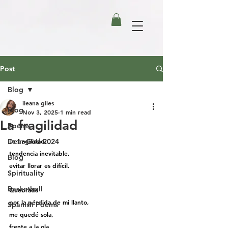
Post
Blog
ileana giles
Blog
Nov 3, 2025
1 min read
La fragilidad
Poems
Dear God 2024
La fragilidad,
tendencia inevitable,
Blog
evitar llorar es difícil.
Spirituality
Basketball
Quebrada
por la pérdida de mi llanto,
Spanish Poems
me quedé sola,
frente a la ola