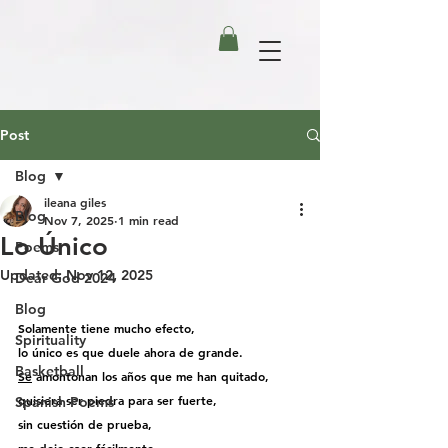
Post
Blog
ileana giles
Blog
Nov 7, 2025
1 min read
Lo Único
Poems
Updated:
Nov 12, 2025
Dear God 2024
Blog
Solamente tiene mucho efecto,
Spirituality
lo único es que duele ahora de grande.
Basketball
Se
 amontonan los años que me han quitado,
quisiera ser piedra para ser fuerte,
Spanish Poems
sin cuestión de prueba,