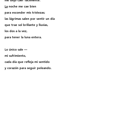
me dejo caer fácilmente.
La
 noche me cae bien
para esconder mis tristezas;
las lágrimas salen por sentir un día
que trae sol brillante y lluvias,
los dos a la vez,
para tener la luna entera.
Lo único sale —
mi sufrimiento,
cada día que refleja mi sentido
y corazón para seguir peleando.